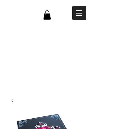
NIRVANA
Creador
de
juegos